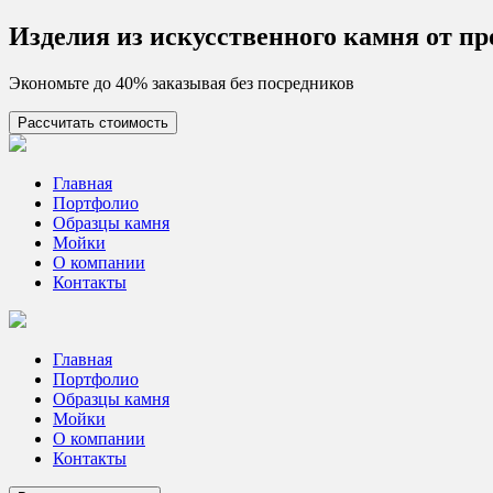
Skip
Изделия из искусcтвенного камня от п
to
content
Экономьте до 40% заказывая без посредников
Рассчитать стоимость
Цех камня
Столешницы из искусственного камня
Главная
Портфолио
Образцы камня
Мойки
О компании
Контакты
Главная
Портфолио
Образцы камня
Мойки
О компании
Контакты