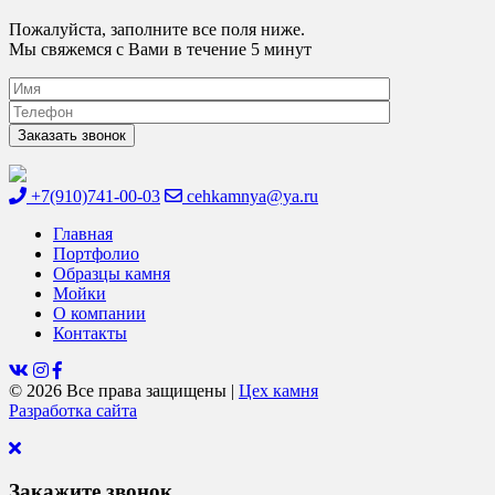
Пожалуйста, заполните все поля ниже.
Мы свяжемся с Вами в течение 5 минут
+7(910)741-00-03
cehkamnya@ya.ru
Цех камня
Столешницы из искусственного камня
Главная
Портфолио
Образцы камня
Мойки
О компании
Контакты
© 2026 Все права защищены
|
Цех камня
Разработка сайта
Закажите звонок