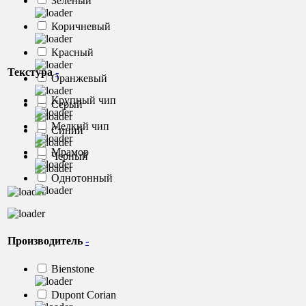
Зеленый
Коричневый
Красный
Текстура
-
Оранжевый
Крупный чип
Серый
Мелкий чип
Синий
Мрамор
Черный
Однотонный
Производитель
-
Bienstone
Dupont Corian