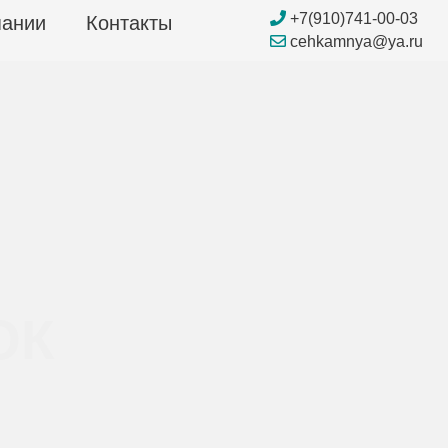
+7(910)741-00-03
пании
Контакты
cehkamnya@ya.ru
ОК