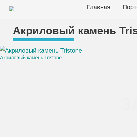
Skip
Главная
Порт
to
content
ЦЕХ КАМНЯ
Столешницы из искусственного камня
Акриловый камень Tris
Акриловый камень Tristone
Навигация
по
записям
З