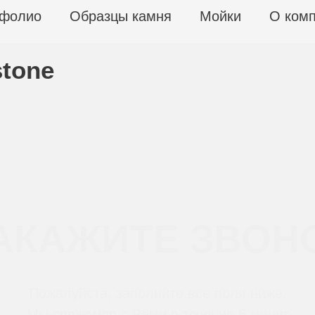
фолио
Образцы камня
Мойки
О ком
tone
АКАЖИТЕ ЗВОН
Пожалуйста, заполните все поля ниже.
Мы свяжемся с Вами в течение 5 минут