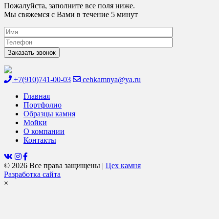
Пожалуйста, заполните все поля ниже.
Мы свяжемся с Вами в течение 5 минут
+7(910)741-00-03
cehkamnya@ya.ru
Цех камня
Столешницы из искусственного камня
Главная
Портфолио
Образцы камня
Мойки
О компании
Контакты
© 2026 Все права защищены
|
Цех камня
Разработка сайта
×