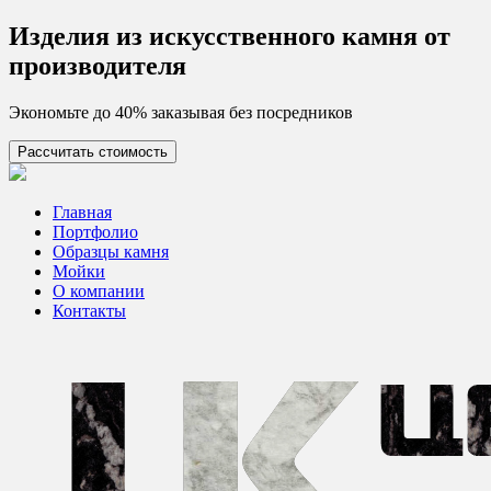
Skip
Изделия из искусcтвенного камня от
to
производителя
content
Экономьте до 40% заказывая без посредников
Рассчитать стоимость
Цех камня
Столешницы из искусственного камня
Главная
Портфолио
Образцы камня
Мойки
О компании
Контакты