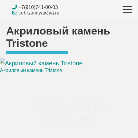
Skip
+7(910)741-00-03
to
cehkamnya@ya.ru
content
Акриловый камень
Tristone
Акриловый камень Tristone
Навигация
по
ЗАКАЖИТЕ
записям
ЗВОНОК