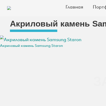
Skip
Главная
Порт
to
content
ЦЕХ КАМНЯ
Столешницы из искусственного камня
Акриловый камень Sam
Акриловый камень Samsung Staron
Навигация
по
записям
З