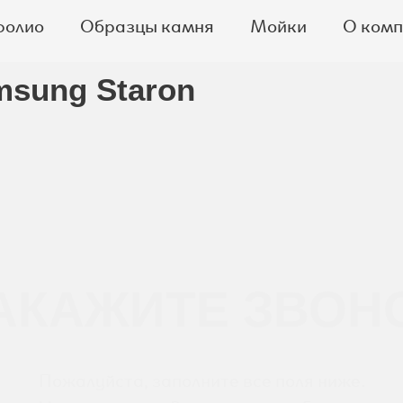
фолио
Образцы камня
Мойки
О ком
sung Staron
АКАЖИТЕ ЗВОН
Пожалуйста, заполните все поля ниже.