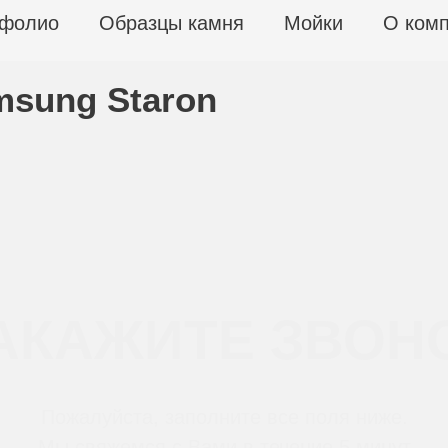
фолио
Образцы камня
Мойки
О ком
sung Staron
АКАЖИТЕ ЗВОН
Пожалуйста, заполните все поля ниже.
Мы свяжемся с Вами в течение 5 минут