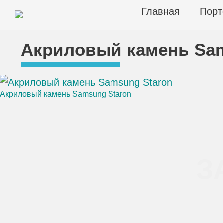
Skip
Главная
Порт
to
content
ЦЕХ КАМНЯ
Столешницы из искусственного камня
Акриловый камень Sam
Акриловый камень Samsung Staron
Навигация
по
записям
З