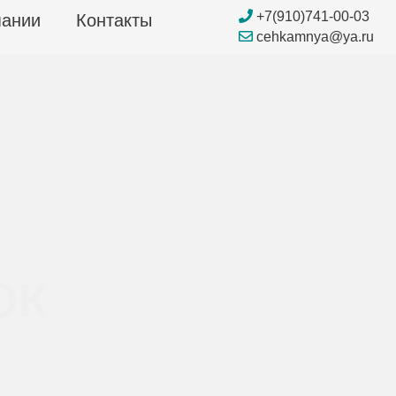
+7(910)741-00-03
пании
Контакты
cehkamnya@ya.ru
ОК