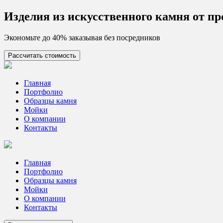
Skip
Изделия из искусcтвенного камня от п
to
content
Экономьте до 40% заказывая без посредников
Рассчитать стоимость
Цех камня
Столешницы из искусственного камня
Главная
Портфолио
Образцы камня
Мойки
О компании
Контакты
Главная
Портфолио
Образцы камня
Мойки
О компании
Контакты