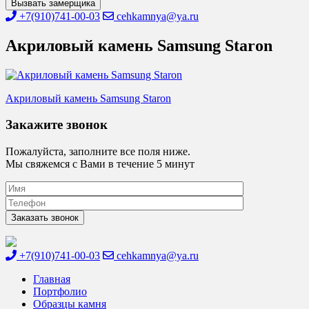
Вызвать замерщика
+7(910)741-00-03
cehkamnya@ya.ru
Акриловый камень Samsung Staron
Навигация
Акриловый камень Samsung Staron
по
Закажите звонок
записям
Пожалуйста, заполните все поля ниже.
Мы свяжемся с Вами в течение 5 минут
+7(910)741-00-03
cehkamnya@ya.ru
Цех камня
Столешницы из искусственного камня
Главная
Портфолио
Образцы камня