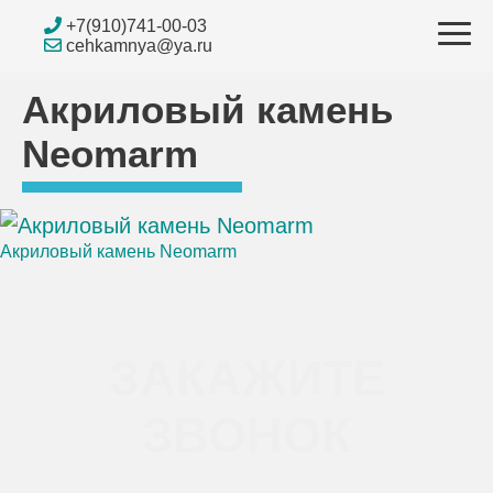
Skip
+7(910)741-00-03
to
cehkamnya@ya.ru
content
Акриловый камень
Neomarm
Акриловый камень Neomarm
Навигация
по
ЗАКАЖИТЕ
записям
ЗВОНОК