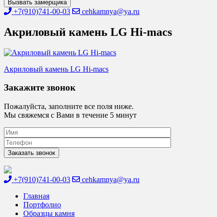
Вызвать замерщика
+7(910)741-00-03
cehkamnya@ya.ru
Акриловый камень LG Hi-macs
Навигация
Акриловый камень LG Hi-macs
по
Закажите звонок
записям
Пожалуйста, заполните все поля ниже.
Мы свяжемся с Вами в течение 5 минут
+7(910)741-00-03
cehkamnya@ya.ru
Цех камня
Столешницы из искусственного камня
Главная
Портфолио
Образцы камня