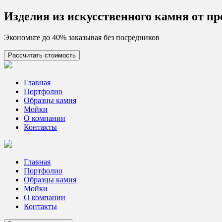
Skip
Изделия из искусcтвенного камня от п
to
content
Экономьте до 40% заказывая без посредников
Рассчитать стоимость
Цех камня
Столешницы из искусственного камня
Главная
Портфолио
Образцы камня
Мойки
О компании
Контакты
Главная
Портфолио
Образцы камня
Мойки
О компании
Контакты