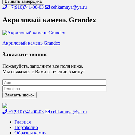
Вызвать замерщика
+7(910)741-00-03
cehkamnya@ya.ru
Акриловый камень Grandex
Навигация
Акриловый камень Grandex
по
Закажите звонок
записям
Пожалуйста, заполните все поля ниже.
Мы свяжемся с Вами в течение 5 минут
+7(910)741-00-03
cehkamnya@ya.ru
Цех камня
Столешницы из искусственного камня
Главная
Портфолио
Образцы камня