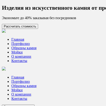
Skip
Изделия из искусcтвенного камня от п
to
content
Экономьте до 40% заказывая без посредников
Рассчитать стоимость
Цех камня
Столешницы из искусственного камня
Главная
Портфолио
Образцы камня
Мойки
О компании
Контакты
Главная
Портфолио
Образцы камня
Мойки
О компании
Контакты