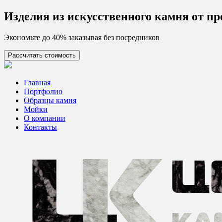
Skip
Изделия из искусcтвенного камня от п
to
content
Экономьте до 40% заказывая без посредников
Рассчитать стоимость
Цех камня
Столешницы из искусственного камня
Главная
Портфолио
Образцы камня
Мойки
О компании
Контакты