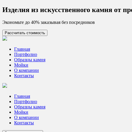
Skip
Изделия из искусcтвенного камня от п
to
content
Экономьте до 40% заказывая без посредников
Рассчитать стоимость
Цех камня
Столешницы из искусственного камня
Главная
Портфолио
Образцы камня
Мойки
О компании
Контакты
Главная
Портфолио
Образцы камня
Мойки
О компании
Контакты