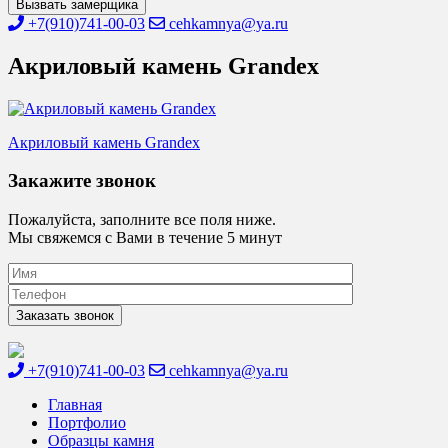
Вызвать замерщика
+7(910)741-00-03
cehkamnya@ya.ru
Акриловый камень Grandex
Навигация
Акриловый камень Grandex
по
Закажите звонок
записям
Пожалуйста, заполните все поля ниже.
Мы свяжемся с Вами в течение 5 минут
+7(910)741-00-03
cehkamnya@ya.ru
Цех камня
Столешницы из искусственного камня
Главная
Портфолио
Образцы камня