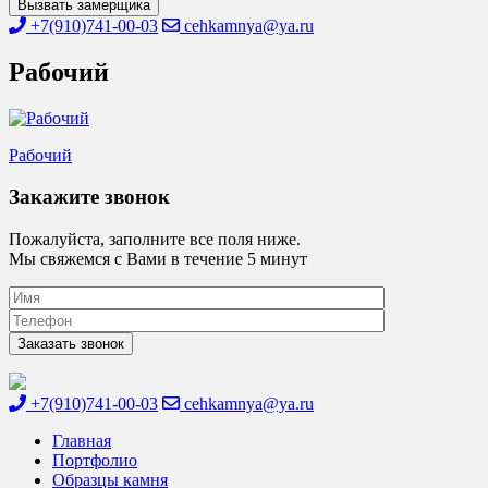
Вызвать замерщика
+7(910)741-00-03
cehkamnya@ya.ru
Рабочий
Навигация
Рабочий
по
Закажите звонок
записям
Пожалуйста, заполните все поля ниже.
Мы свяжемся с Вами в течение 5 минут
+7(910)741-00-03
cehkamnya@ya.ru
Цех камня
Столешницы из искусственного камня
Главная
Портфолио
Образцы камня