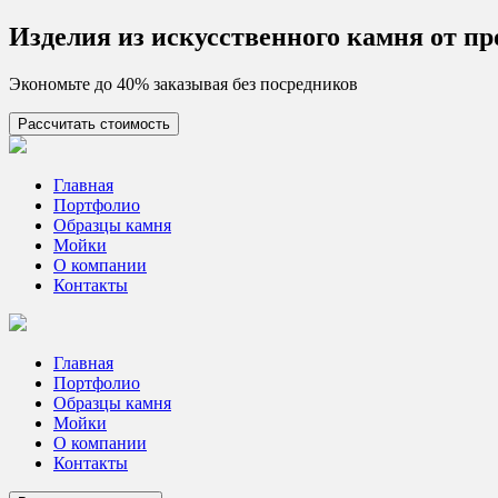
Skip
Изделия из искусcтвенного камня от п
to
content
Экономьте до 40% заказывая без посредников
Рассчитать стоимость
Цех камня
Столешницы из искусственного камня
Главная
Портфолио
Образцы камня
Мойки
О компании
Контакты
Главная
Портфолио
Образцы камня
Мойки
О компании
Контакты