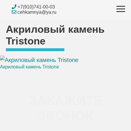
Skip
+7(910)741-00-03
to
cehkamnya@ya.ru
content
Акриловый камень
Tristone
Акриловый камень Tristone
Навигация
по
ЗАКАЖИТЕ
записям
ЗВОНОК