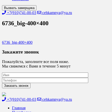
Вызвать замерщика
+7(910)741-00-03
cehkamnya@ya.ru
6736_big-400×400
Навигация
6736_big-400×400
по
Закажите звонок
записям
Пожалуйста, заполните все поля ниже.
Мы свяжемся с Вами в течение 5 минут
+7(910)741-00-03
cehkamnya@ya.ru
Цех камня
Столешницы из искусственного камня
Главная