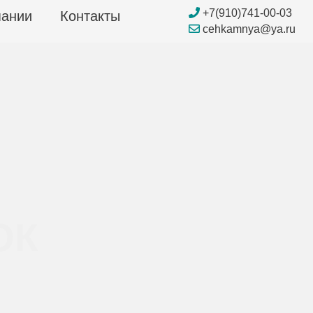
+7(910)741-00-03
пании
Контакты
cehkamnya@ya.ru
ОК