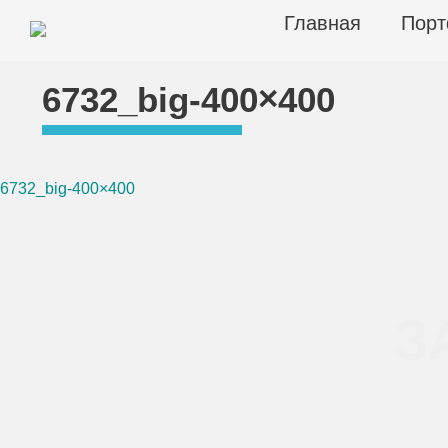
Skip
Главная
Порт
to
content
ЦЕХ КАМНЯ
Столешницы из искусственного камня
6732_big-400×400
6732_big-400×400
Навигация
по
записям
З